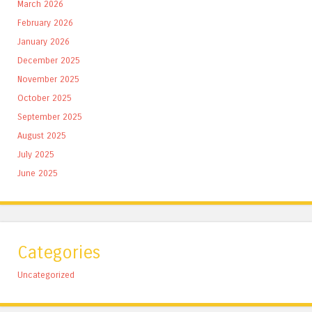
March 2026
February 2026
January 2026
December 2025
November 2025
October 2025
September 2025
August 2025
July 2025
June 2025
Categories
Uncategorized