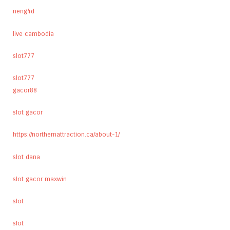
neng4d
live cambodia
slot777
slot777
gacor88
slot gacor
https://northernattraction.ca/about-1/
slot dana
slot gacor maxwin
slot
slot