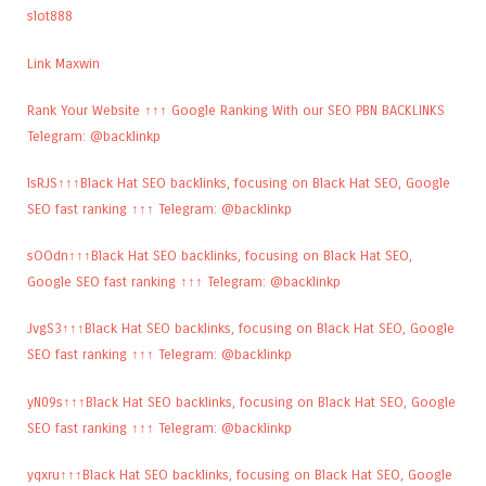
slot888
Link Maxwin
Rank Your Website ↑↑↑ Google Ranking With our SEO PBN BACKLINKS
Telegram: @backlinkp
lsRJS↑↑↑Black Hat SEO backlinks, focusing on Black Hat SEO, Google
SEO fast ranking ↑↑↑ Telegram: @backlinkp
sOOdn↑↑↑Black Hat SEO backlinks, focusing on Black Hat SEO,
Google SEO fast ranking ↑↑↑ Telegram: @backlinkp
JvgS3↑↑↑Black Hat SEO backlinks, focusing on Black Hat SEO, Google
SEO fast ranking ↑↑↑ Telegram: @backlinkp
yN09s↑↑↑Black Hat SEO backlinks, focusing on Black Hat SEO, Google
SEO fast ranking ↑↑↑ Telegram: @backlinkp
yqxru↑↑↑Black Hat SEO backlinks, focusing on Black Hat SEO, Google