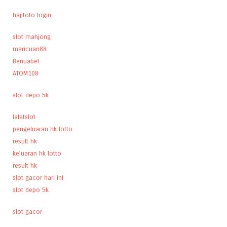
hajitoto login
slot mahjong
maricuan88
Benuabet
ATOM108
slot depo 5k
lalatslot
pengeluaran hk lotto
result hk
keluaran hk lotto
result hk
slot gacor hari ini
slot depo 5k
slot gacor