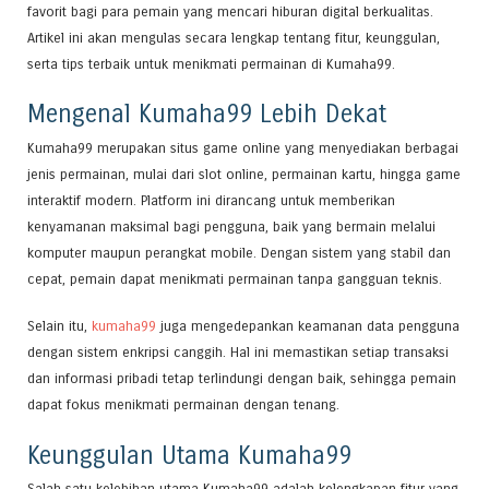
favorit bagi para pemain yang mencari hiburan digital berkualitas.
Artikel ini akan mengulas secara lengkap tentang fitur, keunggulan,
serta tips terbaik untuk menikmati permainan di Kumaha99.
Mengenal Kumaha99 Lebih Dekat
Kumaha99 merupakan situs game online yang menyediakan berbagai
jenis permainan, mulai dari slot online, permainan kartu, hingga game
interaktif modern. Platform ini dirancang untuk memberikan
kenyamanan maksimal bagi pengguna, baik yang bermain melalui
komputer maupun perangkat mobile. Dengan sistem yang stabil dan
cepat, pemain dapat menikmati permainan tanpa gangguan teknis.
Selain itu,
kumaha99
juga mengedepankan keamanan data pengguna
dengan sistem enkripsi canggih. Hal ini memastikan setiap transaksi
dan informasi pribadi tetap terlindungi dengan baik, sehingga pemain
dapat fokus menikmati permainan dengan tenang.
Keunggulan Utama Kumaha99
Salah satu kelebihan utama Kumaha99 adalah kelengkapan fitur yang