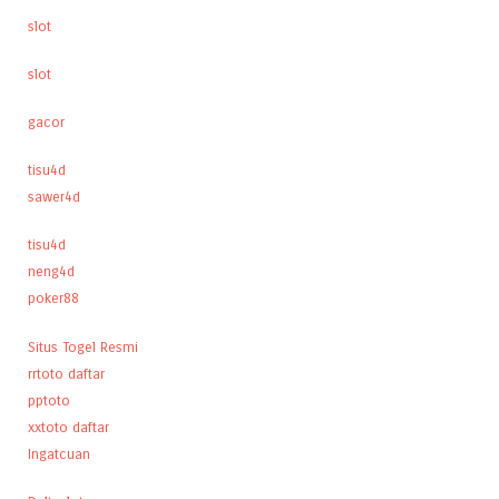
slot
slot
gacor
tisu4d
sawer4d
tisu4d
neng4d
poker88
Situs Togel Resmi
rrtoto daftar
pptoto
xxtoto daftar
Ingatcuan