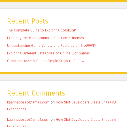
Recent Posts
The Complete Guide to Exploring ColokSGP
Exploring the Most Common Slot Game Themes
Understanding Game Variety and Features on Slot99VIP
Exploring Different Categories of Online Slot Games
Omacuan Access Guide: Simple Steps to Follow
Recent Comments
kaarinadoseo@gmail.com
on
How Slot Developers Create Engaging
Experiences
kaarinadoseo@gmail.com
on
How Slot Developers Create Engaging
Experiences