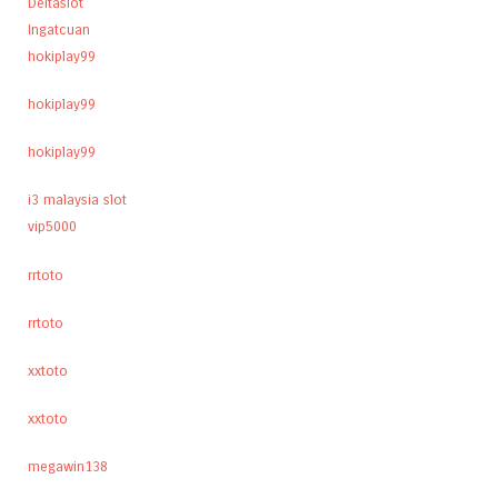
Deltaslot
Ingatcuan
hokiplay99
hokiplay99
hokiplay99
i3 malaysia slot
vip5000
rrtoto
rrtoto
xxtoto
xxtoto
megawin138