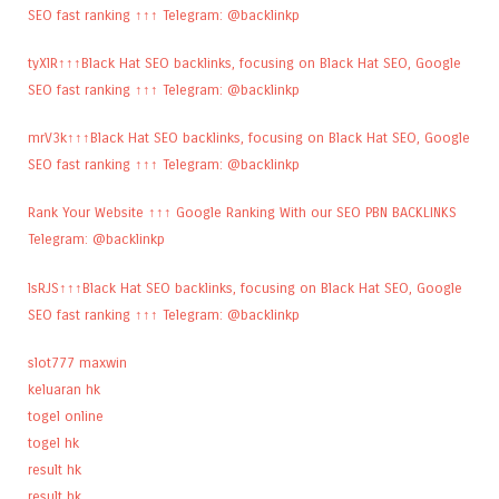
SEO fast ranking ↑↑↑ Telegram: @backlinkp
tyXlR↑↑↑Black Hat SEO backlinks, focusing on Black Hat SEO, Google
SEO fast ranking ↑↑↑ Telegram: @backlinkp
mrV3k↑↑↑Black Hat SEO backlinks, focusing on Black Hat SEO, Google
SEO fast ranking ↑↑↑ Telegram: @backlinkp
Rank Your Website ↑↑↑ Google Ranking With our SEO PBN BACKLINKS
Telegram: @backlinkp
lsRJS↑↑↑Black Hat SEO backlinks, focusing on Black Hat SEO, Google
SEO fast ranking ↑↑↑ Telegram: @backlinkp
slot777 maxwin
keluaran hk
togel online
togel hk
result hk
result hk