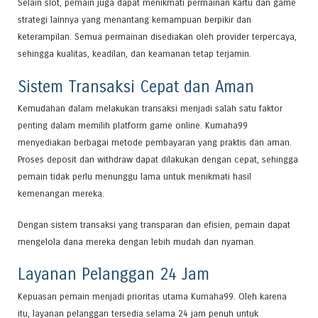
Selain slot, pemain juga dapat menikmati permainan kartu dan game
strategi lainnya yang menantang kemampuan berpikir dan
keterampilan. Semua permainan disediakan oleh provider terpercaya,
sehingga kualitas, keadilan, dan keamanan tetap terjamin.
Sistem Transaksi Cepat dan Aman
Kemudahan dalam melakukan transaksi menjadi salah satu faktor
penting dalam memilih platform game online. Kumaha99
menyediakan berbagai metode pembayaran yang praktis dan aman.
Proses deposit dan withdraw dapat dilakukan dengan cepat, sehingga
pemain tidak perlu menunggu lama untuk menikmati hasil
kemenangan mereka.
Dengan sistem transaksi yang transparan dan efisien, pemain dapat
mengelola dana mereka dengan lebih mudah dan nyaman.
Layanan Pelanggan 24 Jam
Kepuasan pemain menjadi prioritas utama Kumaha99. Oleh karena
itu, layanan pelanggan tersedia selama 24 jam penuh untuk