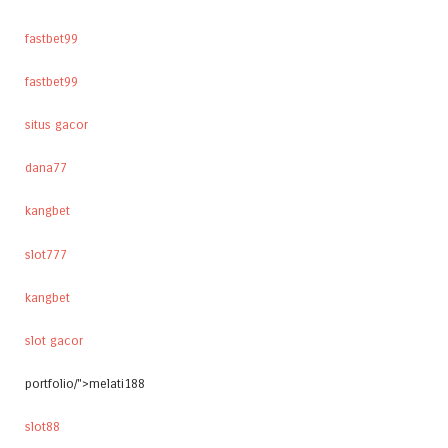
fastbet99
fastbet99
situs gacor
dana77
kangbet
slot777
kangbet
slot gacor
portfolio/">melati188
slot88