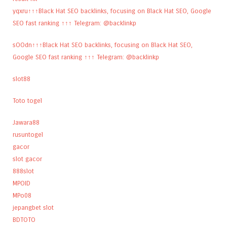
yqxru↑↑↑Black Hat SEO backlinks, focusing on Black Hat SEO, Google
SEO fast ranking ↑↑↑ Telegram: @backlinkp
sOOdn↑↑↑Black Hat SEO backlinks, focusing on Black Hat SEO,
Google SEO fast ranking ↑↑↑ Telegram: @backlinkp
slot88
Toto togel
Jawara88
rusuntogel
gacor
slot gacor
888slot
MPOID
MPo08
jepangbet slot
BDTOTO