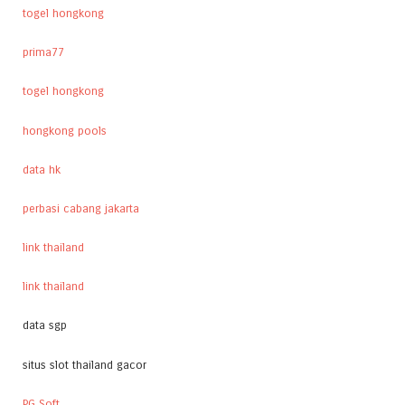
togel hongkong
prima77
togel hongkong
hongkong pools
data hk
perbasi cabang jakarta
link thailand
link thailand
data sgp
situs slot thailand gacor
PG Soft