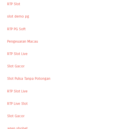
RTP Slot
slot demo pg
RTP PG Soft
Pengeuaran Macau
RTP Slot Live
Slot Gacor
Slot Pulsa Tanpa Potongan
RTP Slot Live
RTP Live Slot
Slot Gacor
agen sbobet