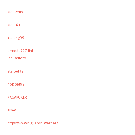
slot zeus
slot161
kacang99
armada777 link
januaritoto
starbet99
hokibet99
NAGAPOKER
sis4d
https://www.higueron-west.es/