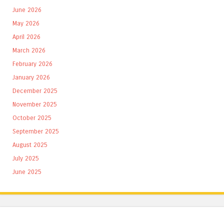
June 2026
May 2026
April 2026
March 2026
February 2026
January 2026
December 2025
November 2025
October 2025
September 2025
August 2025
July 2025
June 2025