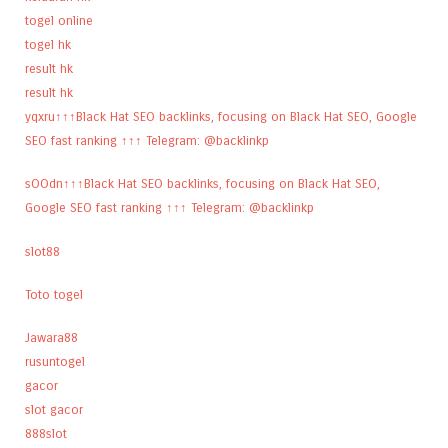
togel online
togel hk
result hk
result hk
yqxru↑↑↑Black Hat SEO backlinks, focusing on Black Hat SEO, Google
SEO fast ranking ↑↑↑ Telegram: @backlinkp
sOOdn↑↑↑Black Hat SEO backlinks, focusing on Black Hat SEO,
Google SEO fast ranking ↑↑↑ Telegram: @backlinkp
slot88
Toto togel
Jawara88
rusuntogel
gacor
slot gacor
888slot