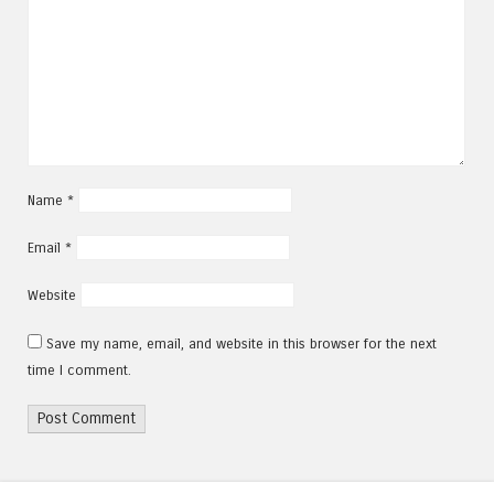
Name
*
Email
*
Website
Save my name, email, and website in this browser for the next
time I comment.