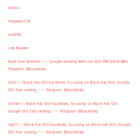
xxtoto
megawin138
slot888
Link Maxwin
Rank Your Website ↑↑↑ Google Ranking With our SEO PBN BACKLINKS
Telegram: @backlinkp
lsRJS↑↑↑Black Hat SEO backlinks, focusing on Black Hat SEO, Google
SEO fast ranking ↑↑↑ Telegram: @backlinkp
sOOdn↑↑↑Black Hat SEO backlinks, focusing on Black Hat SEO,
Google SEO fast ranking ↑↑↑ Telegram: @backlinkp
JvgS3↑↑↑Black Hat SEO backlinks, focusing on Black Hat SEO, Google
SEO fast ranking ↑↑↑ Telegram: @backlinkp