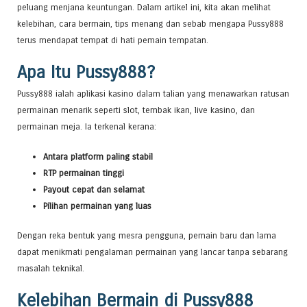
peluang menjana keuntungan. Dalam artikel ini, kita akan melihat
kelebihan, cara bermain, tips menang dan sebab mengapa Pussy888
terus mendapat tempat di hati pemain tempatan.
Apa Itu Pussy888?
Pussy888 ialah aplikasi kasino dalam talian yang menawarkan ratusan
permainan menarik seperti slot, tembak ikan, live kasino, dan
permainan meja. Ia terkenal kerana:
Antara platform paling stabil
RTP permainan tinggi
Payout cepat dan selamat
Pilihan permainan yang luas
Dengan reka bentuk yang mesra pengguna, pemain baru dan lama
dapat menikmati pengalaman permainan yang lancar tanpa sebarang
masalah teknikal.
Kelebihan Bermain di Pussy888