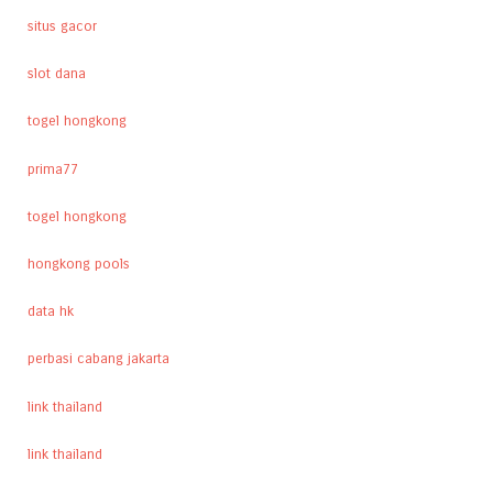
situs gacor
slot dana
togel hongkong
prima77
togel hongkong
hongkong pools
data hk
perbasi cabang jakarta
link thailand
link thailand