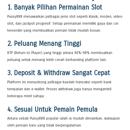
1. Banyak Pilihan Permainan Slot
Pussy888 menawarkan pelbagai jenis slot seperti klasik, moden, video
slot, dan jackpot progresif. Setiap permainan memiliki gaya dan ciri
tersendiri yang membuatkan pemain tidak mudah bosan.
2. Peluang Menang Tinggi
RTP (Return to Player) yang tinggi antara 90%–98% membuatkan
peluang untuk menang lebih cerah berbanding platform lain.
3. Deposit & Withdraw Sangat Cepat
Platform ini menyokong pelbagai kaedah transaksi seperti bank
tempatan dan e-wallet. Proses withdraw juga hanya mengambil
beberapa minit sahaja.
4. Sesuai Untuk Pemain Pemula
Antara sebab Pussy888 popular ialah ia mudah dimainkan, walaupun
oleh pemain baru yang tidak berpengalaman.