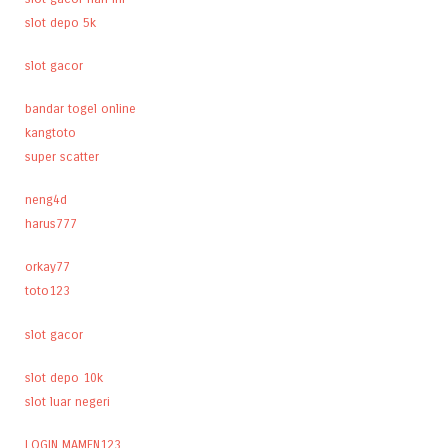
slot depo 5k
slot gacor
bandar togel online
kangtoto
super scatter
neng4d
harus777
orkay77
toto123
slot gacor
slot depo 10k
slot luar negeri
LOGIN MAMEN123